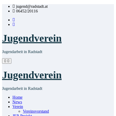
Zum
jugend@radstadt.at
Inhalt
06452/20116
springen
Jugendverein
Jugendarbeit in Radstadt
Jugendverein
Jugendarbeit in Radstadt
Home
News
Verein
Vereinsvorstand
JEP-Projekt