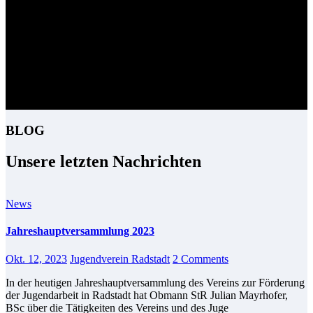
Kontaktdaten Jugendverein
06452/20116-0 und jugend@radstadt.at
Kontaktdaten Jugendzentrum
0660/1271943 und juz@jugend-radstadt.at
BLOG
Unsere letzten Nachrichten
News
Jahreshauptversammlung 2023
Okt. 12, 2023
Jugendverein Radstadt
2 Comments
In der heutigen Jahreshauptversammlung des Vereins zur Förderung
der Jugendarbeit in Radstadt hat Obmann StR Julian Mayrhofer,
BSc über die Tätigkeiten des Vereins und des Juge